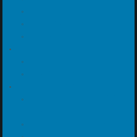
Nord
Recklinghausen
Stuttgart
Bibliothek
Bestand
Downloads
Publikationen
Jahresschriften 1960-
1998
Jahresschriften ab 1999
Ward Francillon Time