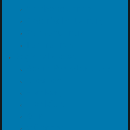
Armbanduhren
Elektrische Uhren
Sonnenuhren
Turmuhren
Regionalkreise
Berlin-Brandenburg
Dresden
Franken
Frankfurt
Köln
München