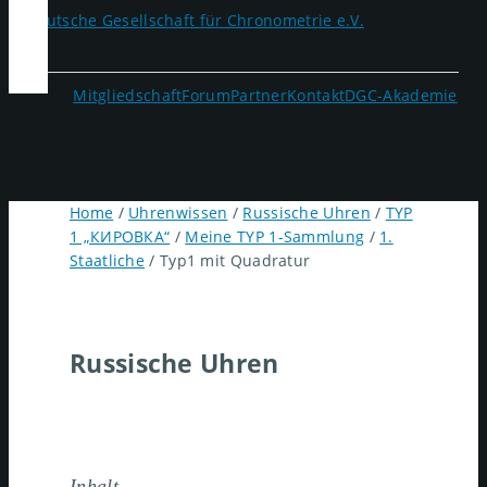
Mitgliedschaft
Forum
Partner
Kontakt
DGC-Akademie
Home
/
Uhrenwissen
/
Russische Uhren
/
TYP
1 „КИРОВКА“
/
Meine TYP 1-Sammlung
/
1.
Staatliche
/
Typ1 mit Quadratur
Russische Uhren
Inhalt