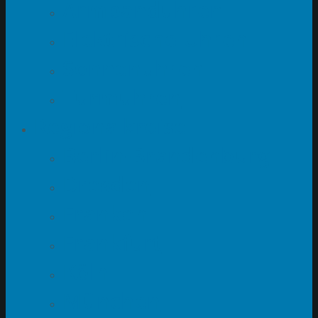
Armbanduhren
Elektrische Uhren
Sonnenuhren
Turmuhren
Regionalkreise
Berlin-Brandenburg
Dresden
Franken
Frankfurt
Köln
München