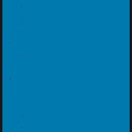
Nord
Recklinghausen
Stuttgart
Bibliothek
Bestand
Downloads
Publikationen
Jahresschriften 1960-
1998
Jahresschriften ab 1999
Ward Francillon Time