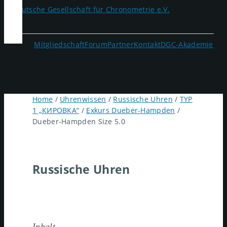
Mitgliedschaft
Forum
Partner
Kontakt
DGC-Akademie
Home
/
Uhrenwissen
/
Russische Uhren
/
TYP
1 „КИРОВКА“
/
Exkurs Dueber-Hampden
/
Dueber-Hampden Size 5.0
Russische Uhren
Inhalt