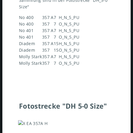
Sammlung sind in der Fotostrecke "DH_5-0
Size"
No 400
357 A
7
H_N_5_P
U
No 400
357
7
O_N_5_P
U
No 401
357 A
7
H_N_5_P
U
No 401
357
7
O_N_5_P
U
Diadem
357 A
15
H_N_5_P
U
Diadem
357
15
O_N_5_P
U
Molly Stark
357 A
7
H_N_5_P
U
Molly Stark
357
7
O_N_5_P
U
Fotostrecke "DH 5-0 Size"