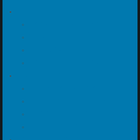
DGC
Ansprechpartner
Mitgliedschaft
Satzung
Beitragszahlung
Fachkreise
Armbanduhren
Elektrische Uhren
Sonnenuhren
Turmuhren
Regionalkreise