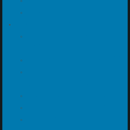
Downloads
Publikationen
Jahresschriften 1960-
1998
Jahresschriften ab 1999
Ward Francillon Time
Symposium 2019
Technische Jahrbücher
Facsimile Editionen
Lexikon der Deutschen