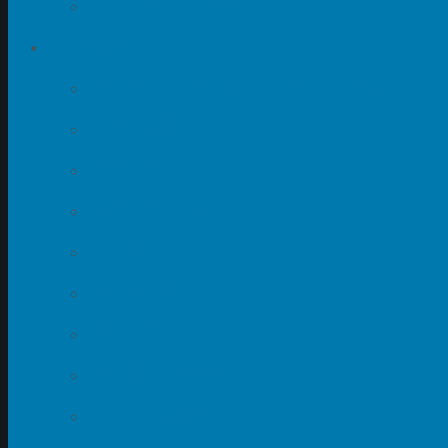
Turmuhren
Regionalkreise
Berlin-Brandenburg
Dresden
Franken
Frankfurt
Köln
München
Nord
Recklinghausen
Stuttgart