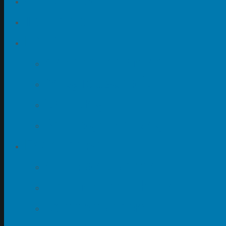
Termine
DGC
Ansprechpartner
Mitgliedschaft
Satzung
Beitragszahlung
Fachkreise
Armbanduhren
Elektrische Uhren
Sonnenuhren