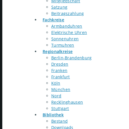
Mitgliedschaft
Satzung
Beitragszahlung
Fachkreise
Armbanduhren
Elektrische Uhren
Sonnenuhren
Turmuhren
Regionalkreise
Berlin-Brandenburg
Dresden
Franken
Frankfurt
Köln
München
Nord
Recklinghausen
Stuttgart
Bibliothek
Bestand
Downloads