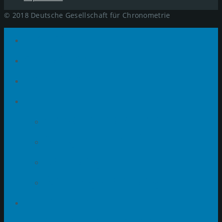
© 2018 Deutsche Gesellschaft für Chronometrie
Home
Aktuelles
Termine
DGC
Ansprechpartner
Mitgliedschaft
Satzung
Beitragszahlung
Fachkreise
Armbanduhren