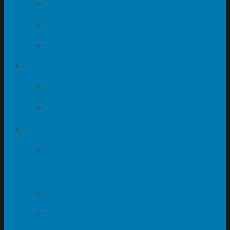
Nord
Recklinghausen
Stuttgart
Bibliothek
Bestand
Downloads
Publikationen
Jahresschriften 1960-
1998
Jahresschriften ab 1999
Ward Francillon Time