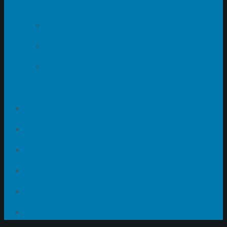
Symposium 2019
Technische Jahrbücher
Facsimile Editionen
Lexikon der Deutschen
Uhrenindustrie
Uhrenwissen
Mitgliedschaft
Forum
Partner
Kontakt
DGC-Akademie