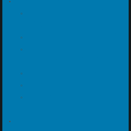
Jahresschriften 1960-
1998
Jahresschriften ab 1999
Ward Francillon Time
Symposium 2019
Technische Jahrbücher
Facsimile Editionen
Lexikon der Deutschen
Uhrenindustrie
Uhrenwissen