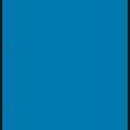
Mitgliedschaft
Satzung
Beitragszahlung
Fachkreise
Armbanduhren
Elektrische Uhren
Sonnenuhren
Turmuhren
Regionalkreise
Berlin-Brandenburg
Dresden