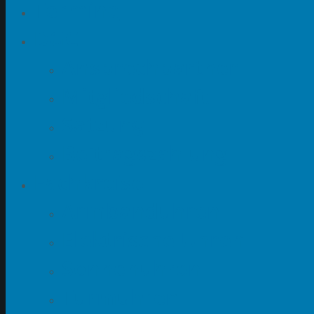
Termine
DGC
Ansprechpartner
Mitgliedschaft
Satzung
Beitragszahlung
Fachkreise
Armbanduhren
Elektrische Uhren
Sonnenuhren
Turmuhren