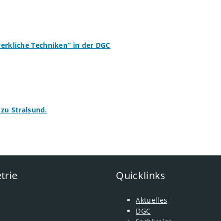
rkliche Techniken“ in der DGC
 zu Stralsund.
trie
Quicklinks
Aktuelles
DGC