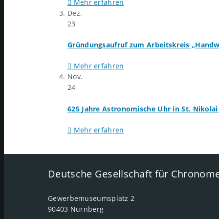
Mehr erfahren
Dez.
23
Gründungsaufruf zum Arbeitskreis „Handwe
Mehr erfahren
Nov.
24
625 Jahre Astronomische Uhr in St. Nikolai
Mehr erfahren
Deutsche Gesellschaft für Chronome
Gewerbemuseumsplatz 2
90403 Nürnberg