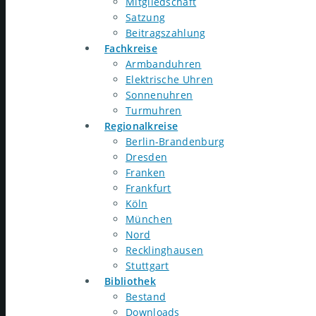
Mitgliedschaft
Satzung
Beitragszahlung
Fachkreise
Armbanduhren
Elektrische Uhren
Sonnenuhren
Turmuhren
Regionalkreise
Berlin-Brandenburg
Dresden
Franken
Frankfurt
Köln
München
Nord
Recklinghausen
Stuttgart
Bibliothek
Bestand
Downloads