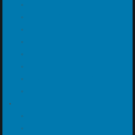
Dresden
Franken
Frankfurt
Köln
München
Nord
Recklinghausen
Stuttgart
Bibliothek
Bestand
Downloads