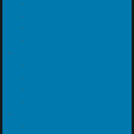
Ansprechpartner
Mitgliedschaft
Satzung
Beitragszahlung
Fachkreise
Armbanduhren
Elektrische Uhren
Sonnenuhren
Turmuhren
Regionalkreise
Berlin-Brandenburg