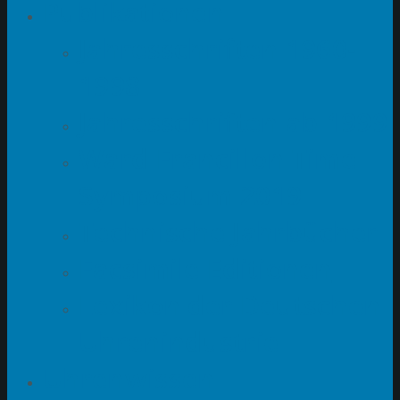
Publikationen
Jahresschriften 1960-
1998
Jahresschriften ab 1999
Ward Francillon Time
Symposium 2019
Technische Jahrbücher
Facsimile Editionen
Lexikon der Deutschen
Uhrenindustrie
Uhrenwissen